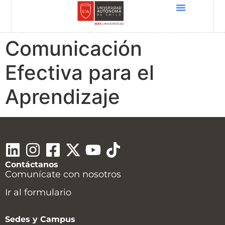
Quiénes Somos
Cursos UNESCO
Programas Docentia
Global Conference 2025
Comunicación
Efectiva para el
Aprendizaje
Contáctanos
Comunícate con nosotros
Ir al formulario
Sedes y Campus