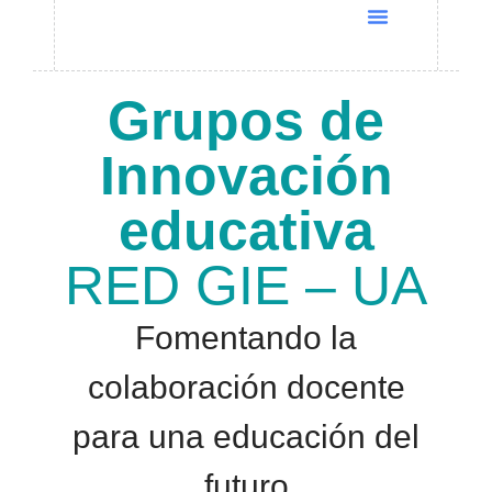
Quiénes Somos
Cursos UNESCO
Programas Docentia
Global Conference 2025
Grupos de
Innovación
educativa
RED GIE – UA
Fomentando la
colaboración docente
para una educación del
futuro