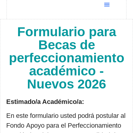
Quiénes Somos
Cursos UNESCO
Programas Docentia
Global Conference 2025
Formulario para
Becas de
perfeccionamiento
académico -
Nuevos 2026
Estimado/a Académico/a:
En este formulario usted podrá postular al
Fondo Apoyo para el Perfeccionamiento