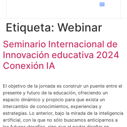
Quiénes Somos
Cursos UNESCO
Programas Docentia
Global Conference 2025
Etiqueta:
Webinar
Seminario Internacional de
Innovación educativa 2024
Conexión IA
El objetivo de la jornada es construir un puente entre el
presente y futuro de la educación, ofreciendo un
espacio dinámico y propicio para que exista un
intercambio de conocimientos, experiencias y
estrategias. Lo anterior, bajo la mirada de la inteligencia
artificial, con la que no sólo buscamos anticiparnos a
los futuros desafíos, sino que el poder diseñar en