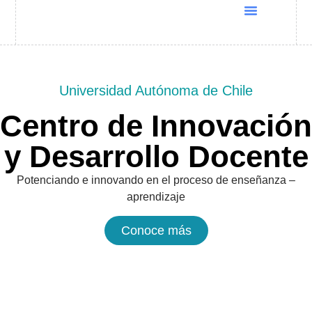
Quiénes Somos
Cursos UNESCO
Programas Docentia
Global Conference 2025
Universidad Autónoma de Chile
Centro de Innovación
y Desarrollo Docente
Potenciando e innovando en el proceso de enseñanza –
aprendizaje
Conoce más