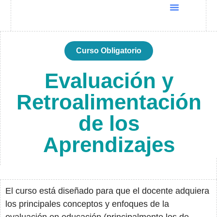
Quiénes Somos
Cursos UNESCO
Programas Docentia
Global Conference 2025
Curso Obligatorio
Evaluación y
Retroalimentación
de los
Aprendizajes
El curso está diseñado para que el docente adquiera
los principales conceptos y enfoques de la