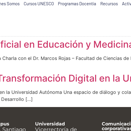
nes Somos
Cursos UNESCO
Programas Docentia
Recursos
Acti
ificial en Educación y Medicin
na Charla con el Dr. Marcos Rojas – Facultad de Ciencias d
 Transformación Digital en la
l en la Universidad Autónoma Una espacio de diálogo y col
 Desarrollo […]
mpus
Universidad
Comunicaci
corporativa
, Santiago
Vicerrectoría de