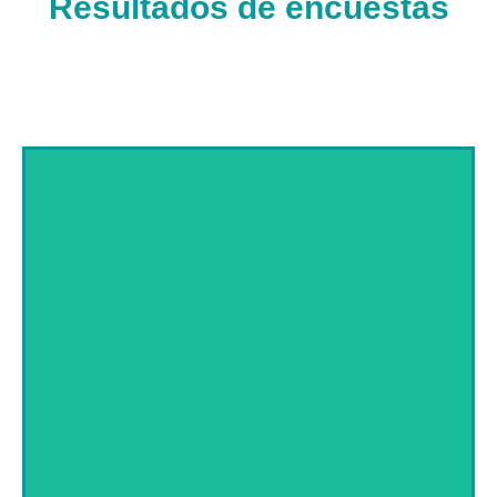
Resultados de encuestas
Haz clic aquí
docente: uso y percepciones sobre IAG
Accede a los resultados de la encuesta